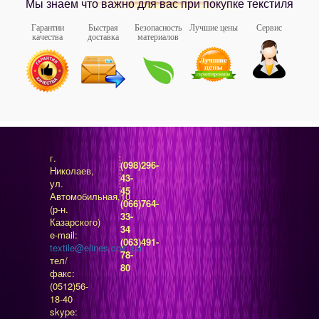
Мы знаем что важно для вас при покупке текстиля
Гарантии
Быстрая
Безопасность
Лучшие цены
Сервис
качества
доставка
материалов
г.
(098)296-
Николаев,
43-
ул.
45
Автомобильная,10
(066)764-
(р-н.
33-
Казарского)
34
e-mail:
(063)491-
textile@elines.com.ua
78-
тел/
80
факс:
(0512)56-
18-40
skype: