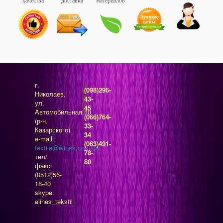
качества
доставка
материалов
г.
(098)296-
Николаев,
43-
ул.
45
Автомобильная,10
(066)764-
(р-н.
33-
Казарского)
34
e-mail:
(063)491-
textile@elines.com.ua
78-
тел/
80
факс:
(0512)56-
18-40
skype:
elines_tekstil