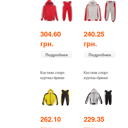
(демисезонный)
(демисезонный)
красный
светлый рябчик
304.60
240.25
грн.
грн.
Подробнее
Подробнее
Костюм спорт.
Костюм спорт.
куртка+брюки
куртка+брюки
дошкольник
дошкольник
(демисезонный)
(демисезонный)
желтый
светлый
рябчик+чёрный
262.10
229.35