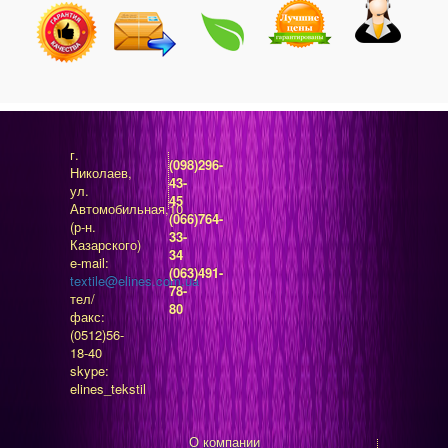
г.
(098)296-
Николаев,
43-
ул.
45
Автомобильная,10
(066)764-
(р-н.
33-
Казарского)
34
e-mail:
(063)491-
textile@elines.com.ua
78-
тел/
80
факс:
(0512)56-
18-40
skype:
elines_tekstil
О компании