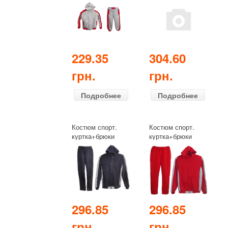
(демисезонный)
(демисезонный)
серый+красный
серый
229.35
304.60
грн.
грн.
Подробнее
Подробнее
Костюм спорт.
Костюм спорт.
куртка+брюки
куртка+брюки
школьник
школьник
(демисезонный)
(демисезонный)
синий
красный
296.85
296.85
грн.
грн.