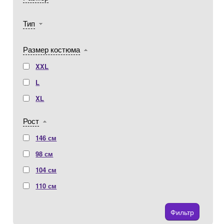
Тип
Размер костюма
XXL
L
XL
Рост
146 см
98 см
104 см
110 см