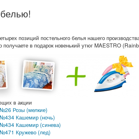
 белью!
етырех позиций постельного белья нашего производства.
но получаете в подарок новенький утюг MAESTRO (Rain
ющих в акции
 №26 Розы (мелкие)
 №434 Кашемир (ночь)
 №434 Кашемир (синева)
 №471 Кружево (лед)