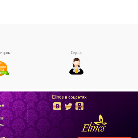
е цены
Сервис
Elines в соцсетях
ьё
ки
ла
увь