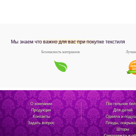
Мы знаем что важно для вас при покупке текстиля
Безопасность материалов
Лучши
О компании
Постельное бел
Продукция
Для детей
Контакты
Одеяла и подуш
Задать вопрос
Пледы, покрыва
Шторы
Спецодежда и об