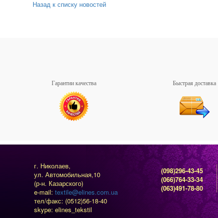
Назад к списку новостей
Гарантии качества
Быстрая доставка
г. Николаев,
(098)296-43-45
ул. Автомобильная,10
(066)764-33-34
(р-н. Казарского)
(063)491-78-80
e-mail:
textile@elines.com.ua
тел/факс: (0512)56-18-40
skype: elines_tekstil